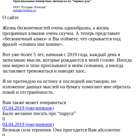
Оригинальные импортные автомасла из "первых рук"
ООО "Рустранс-Логистик"
rustrans-logistic.ru
О сайте
Жизнь бесконечностей очень однообразна, а жизнь
прозрачных алмазов очень скучна. А теперь представьте
«бесконечный алмаз» и Вы поймете, что скрывается под
фразой «creatura sine nomine».
Вот уже более 5 лет, начиная с 2019 года, каждый день я
записываю мысли, которые рождаются в моей голове. Иногда
они мирно и тихо проплывают в моём сознании, а иногда
заставляют тревожиться и наводят хаос.
Я не претендую на истину в последней инстанции, но
изложение данных мыслей на бумагу помогают мне обретать
покой и отстранённость.
Вам также может понравиться
05.04.2019 (ежедневник)
Было желание писать про “паруса”
0
04.04.2019 (ежедневник)
Великая сила терпения. Она пригодится Вам абсолютно
0